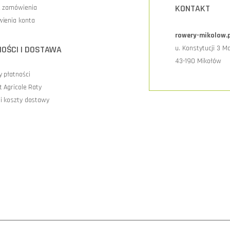
KONTAKT
e zamówienia
ienia konta
rowery-mikolow.
OŚCI I DOSTAWA
u. Konstytucji 3 M
43-190 Mikołów
 płatności
t Agricole Raty
i koszty dostawy