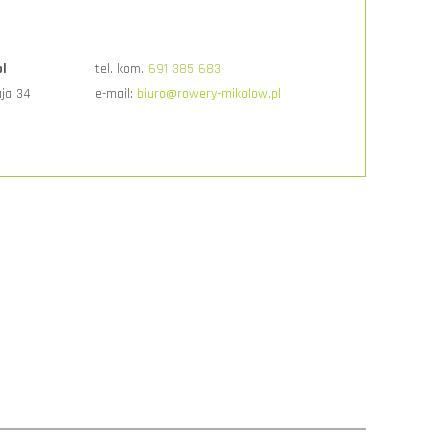
pl
tel. kom.
691 385 683
aja 34
e-mail:
biuro@rowery-mikolow.pl