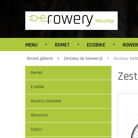
MENU
ROMET
ECOBIKE
ROWER
»
»
Strona główna
Zestawy do konwersji
Zestawy elekt
Zest
Romet
Ecobike
Rowery Używane
Akcesoria
Części