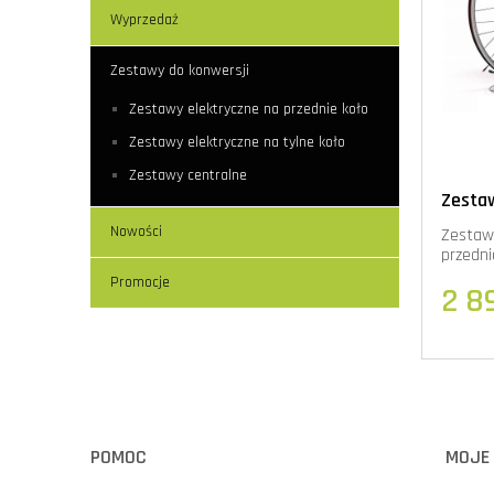
Wyprzedaż
Zestawy do konwersji
Zestawy elektryczne na przednie koło
Zestawy elektryczne na tylne koło
Zestawy centralne
Zestaw
koło (
Nowości
Zestaw
przedni
Promocje
2 8
POMOC
MOJE