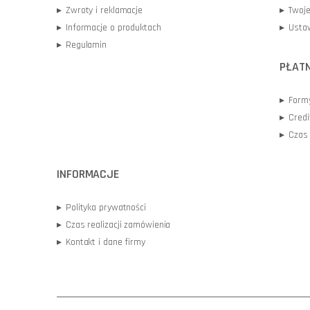
▸
Zwroty i reklamacje
▸
Twoj
▸
Informacje o produktach
▸
Ustaw
▸
Regulamin
PŁATN
▸
Formy
▸
Credi
▸
Czas 
INFORMACJE
▸
Polityka prywatności
▸
Czas realizacji zamówienia
▸
Kontakt i dane firmy