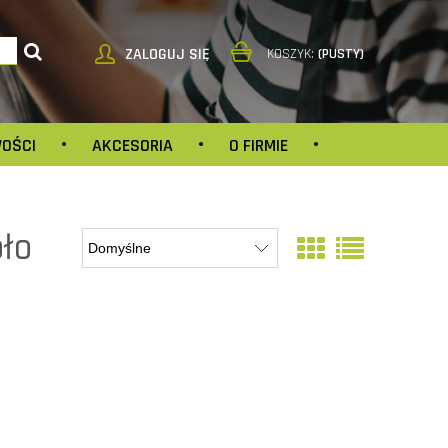
ZALOGUJ SIĘ
KOSZYK:
(PUSTY)
OŚCI
AKCESORIA
O FIRMIE
KONTAKT
oło